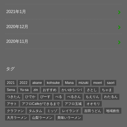
2021年1月
2020年12月
2020年11月
タグ
2021
2022
akane
kohsuke
Mana
mizuki
moeri
saori
Sena
Yu-sa
zin
おすすめ
かいゆうパパ
さとし
ちゃま
つきたん
ひでか
ぴーす
べる
べるさん
もえりん
わたるん
アサト
アフロCafeができるまで
アフロ玉城
オオモリ
クラファン
タムタム
ミッゾ
レイランド
吉田うどん
地域創生
大月ラーメン
山梨ラーメン
美味いラーメン