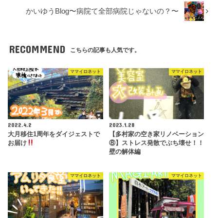
かいゆうBlog〜病院て全部病院じゃないの？〜
RECOMMEND
こちらの記事も人気です。
ママイロネット
ママイロネット
2022.4.2
2023.1.28
大月移住1周年をダイジェストで
【多村家の空き家リノベーション
お届け
⑧】ストレス発散でぶち壊せ！！
壁の解体編
ママイロネット
ママイロネット