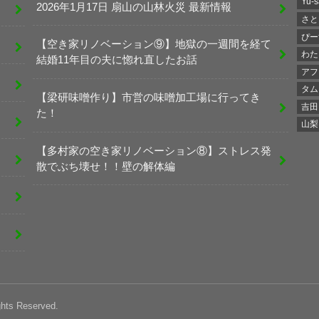
Yu-s
2026年1月17日 扇山の山林火災 最新情報
さと
ぴー
【空き家リノベーション⑨】地獄の一週間を経て
わた
結婚11年目の夫に惚れ直したお話
アフ
タム
【梁研味噌作り】市営の味噌加工場に行ってき
吉田
た！
山梨
【多村家の空き家リノベーション⑧】ストレス発
散でぶち壊せ！！壁の解体編
ghts Reserved.