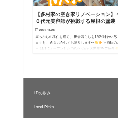
【多村家の空き家リノベーション】
０代元美容師が挑戦する屋根の塗装
2022.11.25
崖っぷちの移住を経て、 田舎暮らしを120%味わい尽
日々を、 面白おかしくお送りします〜
▽前回の
▽ 11/1にオープンした ”Work Cafe 大黒屋”をご紹介
おすすめ記事▽ 耐え難い寒さがもうす…
LDの歩み
Local-Picks