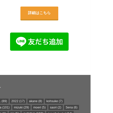
詳細はこちら
グ
1
(89)
2022
(17)
akane
(8)
kohsuke
(7)
a
(101)
mizuki
(29)
moeri
(5)
saori
(2)
Sena
(6)