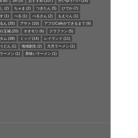
a
(6)
zin
(5)
おすすめ
(107)
かいゆうパパ
(14)
し
(2)
ちゃま
(2)
つきたん
(5)
ひでか
(7)
す
(1)
べる
(1)
べるさん
(2)
もえりん
(1)
るん
(35)
アサト
(10)
アフロCafeができるまで
(9)
ロ玉城
(20)
オオモリ
(6)
クラファン
(5)
タム
(38)
ミッゾ
(14)
レイランド
(11)
うどん
(1)
地域創生
(2)
大月ラーメン
(1)
ラーメン
(1)
美味いラーメン
(1)