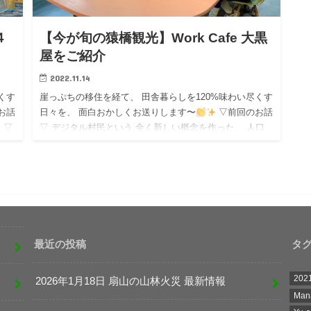
４
【今が旬の猿橋観光】Work Cafe 大黒
屋をご紹介
2022.11.14
くす
崖っぷちの移住を経て、 田舎暮らしを120%味わい尽くす
お話
日々を、 面白おかしくお送りします〜
▽前回のお話
▽
▽ デジタル村民という 全く新しい概念を作った、 人口
800人の小さな村。 突撃取材をしてきて見えた山古志の
人…
最近の投稿
タ
202
2026年1月18日 扇山の山林火災 最新情報
Man