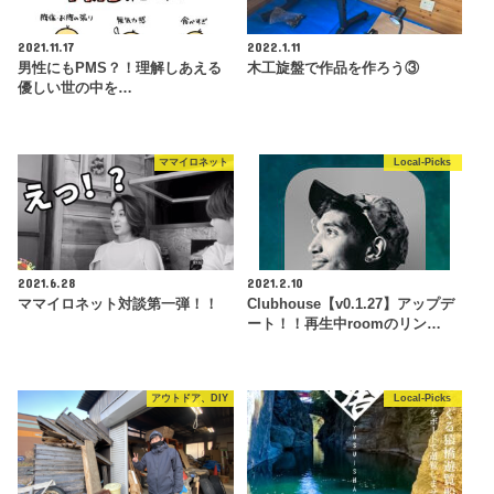
2021.11.17
2022.1.11
男性にもPMS？！理解しあえる
木工旋盤で作品を作ろう③
優しい世の中を…
ママイロネット
Local-Picks
2021.6.28
2021.2.10
ママイロネット対談第一弾！！
Clubhouse【v0.1.27】アップデ
ート！！再生中roomのリン…
アウトドア、DIY
Local-Picks