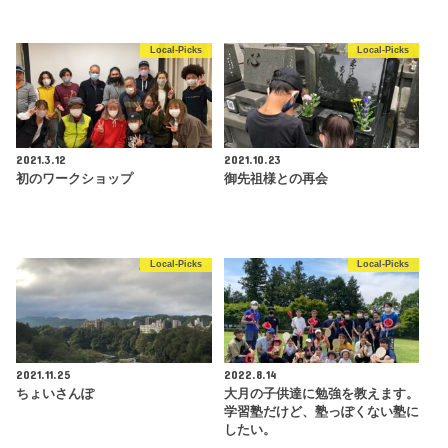
Local-Picks
Local-Picks
2021.3.12
2021.10.23
初のワークショップ
御先祖様との再会
Local-Picks
Local-Picks
2021.11.25
2022.8.14
ちょいさんぽ
大月の子供達に勉強を教えます。
学習塾だけど、塾っぽくない塾に
したい。