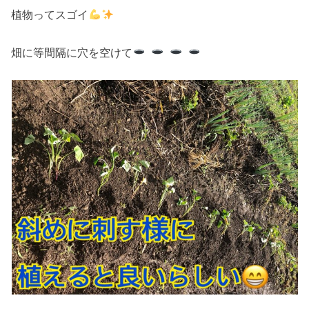
植物ってスゴイ
畑に等間隔に穴を空けて