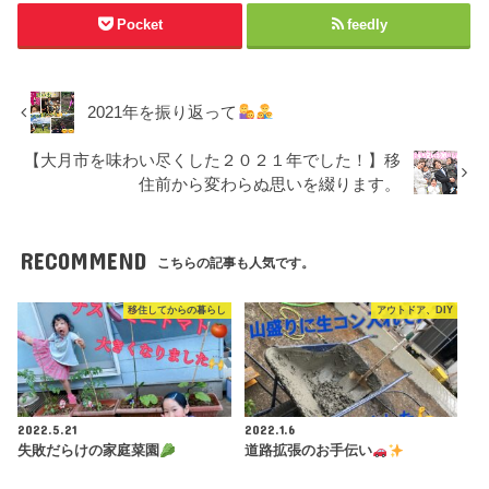
Pocket
feedly
2021年を振り返って
【大月市を味わい尽くした２０２１年でした！】移
住前から変わらぬ思いを綴ります。
RECOMMEND
こちらの記事も人気です。
移住してからの暮らし
アウトドア、DIY
2022.5.21
2022.1.6
失敗だらけの家庭菜園
道路拡張のお手伝い