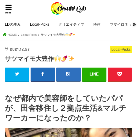
menu
LDの歩み
Local-Picks
クリエイティブ
移住
ママイロネット
HOME
Local-Picks
サツマイモ大豊作
2021.12.27
Local-Picks
サツマイモ大豊作
LINE
なぜ都内で美容師をしていたパパ
が、田舎移住し２拠点生活&マルチ
ワーカーになったのか？