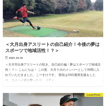
＜大月出身アスリートの自己紹介！今後の夢は
スポーツで地域活性！？＞
2021.03.18
＜大月市出身アスリートの呟き。自己紹介編！夢はスポーツで地域活
性！？＞ こんにちは！ この度、大月ラボのメンバーとして仲間に入
れていただきました、こーすけです。 普段はSNS運用支援をした
り、カメハメ波を撃ったり、メディ…
Local-Picks