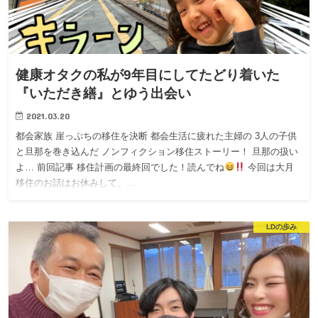
健康オタクの私が9年目にしてたどり着いた
『いただき繕』とゆう出会い
2021.03.20
都会家族 崖っぷちの移住を決断 都会生活に疲れた主婦の 3人の子供
と旦那を巻き込んだ ノンフィクション移住ストーリー！ 旦那の扱い
よ… 前回記事 移住計画の最終回でした！読んでね
今回は大月
移住のお話はお休みして、…
LDの歩み