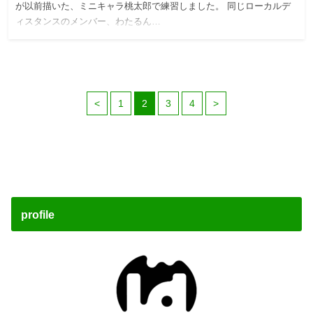
が以前描いた、ミニキャラ桃太郎で練習しました。 同じローカルデ
ィスタンスのメンバー、わたるん…
<
1
2
3
4
>
profile