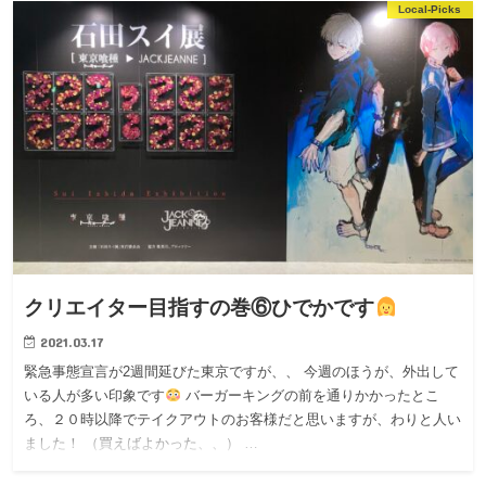
Local-Picks
クリエイター目指すの巻⑥ひでかです
2021.03.17
緊急事態宣言が2週間延びた東京ですが、、 今週のほうが、外出して
いる人が多い印象です
バーガーキングの前を通りかかったとこ
ろ、２０時以降でテイクアウトのお客様だと思いますが、わりと人い
ました！ （買えばよかった、、） …