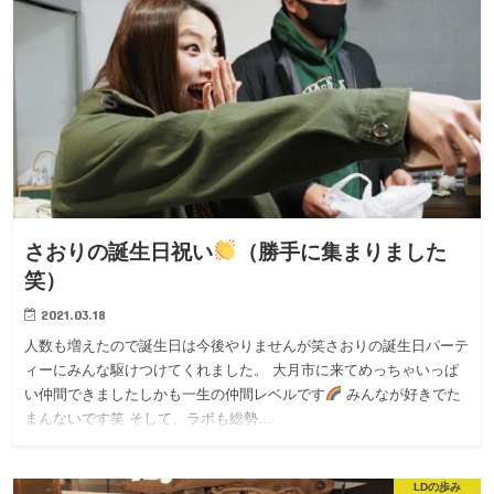
さおりの誕生日祝い
（勝手に集まりました
笑）
2021.03.18
人数も増えたので誕生日は今後やりませんが笑さおりの誕生日パーテ
ィーにみんな駆けつけてくれました。 大月市に来てめっちゃいっぱ
い仲間できましたしかも一生の仲間レベルです
みんなが好きでた
まんないです笑 そして、ラボも総勢…
LDの歩み