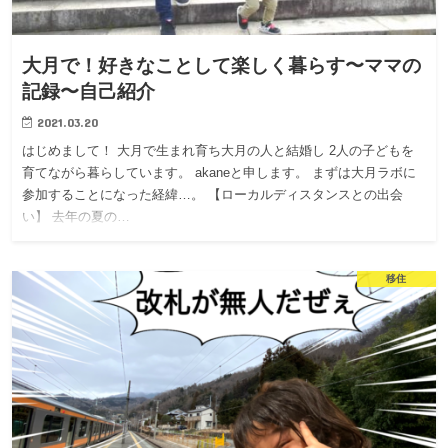
大月で！好きなことして楽しく暮らす〜ママの
記録〜自己紹介
2021.03.20
はじめまして！ 大月で生まれ育ち大月の人と結婚し 2人の子どもを
育てながら暮らしています。 akaneと申します。 まずは大月ラボに
参加することになった経緯…。 【ローカルディスタンスとの出会
い】 去年の夏の…
移住