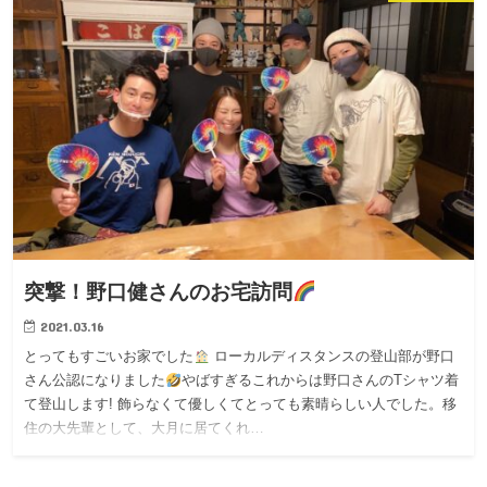
突撃！野口健さんのお宅訪問
2021.03.16
とってもすごいお家でした
ローカルディスタンスの登山部が野口
さん公認になりました
やばすぎるこれからは野口さんのTシャツ着
て登山します! 飾らなくて優しくてとっても素晴らしい人でした。移
住の大先輩として、大月に居てくれ…