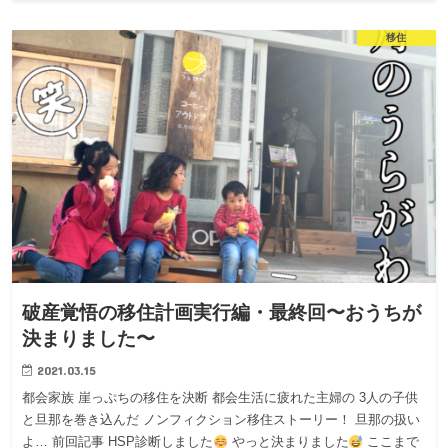
移住
破産覚悟の移住計画実行編・最終回〜おうちが
決まりました〜
2021.03.15
都会家族 崖っぷちの移住を決断 都会生活に疲れた主婦の 3人の子供
と旦那を巻き込んだ ノンフィクション移住ストーリー！ 旦那の扱い
よ… 前回記事 HSP診断しました
やっと決まりました
ここまで