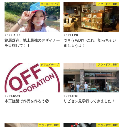
クリエイティブ
アウトドア、DIY
2022.3.20
2021.1.20
範馬冴存、地上最強のデザイナー
つきうらDIY -これ、切っちゃい
を目指して！！
ましょうよ！-
クリエイティブ
アウトドア、DIY
2021.12.14
2021.8.10
木工旋盤で作品を作ろう②
リビセン見学行ってきました！
アウトドア、DIY
アウトドア、DIY