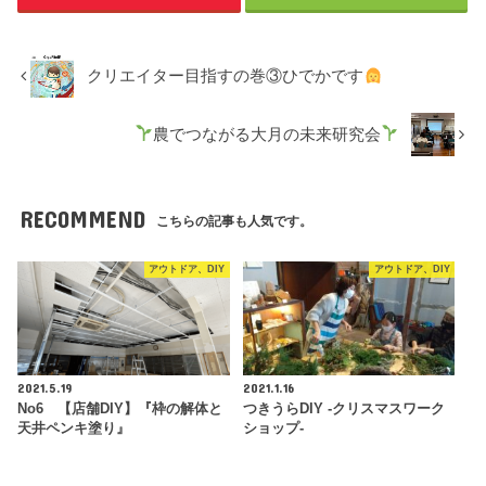
クリエイター目指すの巻③ひでかです
農でつながる大月の未来研究会
RECOMMEND
こちらの記事も人気です。
アウトドア、DIY
アウトドア、DIY
2021.5.19
2021.1.16
No6 【店舗DIY】『枠の解体と
つきうらDIY -クリスマスワーク
天井ペンキ塗り』
ショップ-