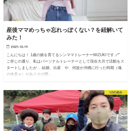
産後ママめっちゃ忘れっぽくない？を紐解いて
みた！
2021.10.19
こんにちは！ 1歳の娘を育てるシンママトレーナーMIZUKIです.♪*ﾟ
ご存じの通り、私はパーソナルトレーナーとして現在大月で活動をス
タートしましたが… 結婚、出産 や 何故か沖縄に行った時期（魂
の休息ｗ）がありその間…
LDの歩み