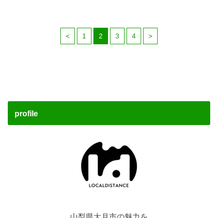
<
1
2
3
4
>
profile
山梨県大月市の魅力を