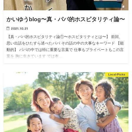
かいゆうblog〜真・パパ的ホスピタリティ論〜
2021.10.21
【真・パパ的ホスピタリティ論①〜ホスピタリティとは〜】 前回、
思い出話をひたすら述べたパパ その話の中の大事なキーワード 【能
動的】 パパの中では特に重要な言葉で 仕事もプライベートもこの言
葉を 胸に生きています では本…
Local-Picks