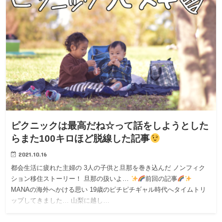
ピクニックは最高だね☆って話をしようとした
らまた100キロほど脱線した記事
2021.10.16
都会生活に疲れた主婦の 3人の子供と旦那を巻き込んだ ノンフィク
ション移住ストーリー！ 旦那の扱いよ…
前回の記事
MANAの海外へかける思い 19歳のピチピチギャル時代へタイムトリ
ップしてきました… 山梨に越し…