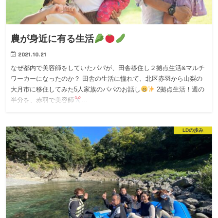
農が身近に有る生活
2021.10.21
なぜ都内で美容師をしていたパパが、田舎移住し２拠点生活&マルチ
ワーカーになったのか？ 田舎の生活に憧れて、北区赤羽から山梨の
大月市に移住してみた5人家族のパパのお話し
2拠点生活！週の
半分を、赤羽で美容師
…
LDの歩み