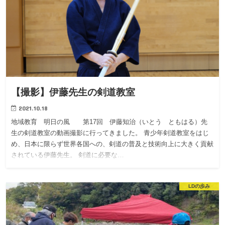
【撮影】伊藤先生の剣道教室
2021.10.18
地域教育 明日の風 第17回 伊藤知治（いとう ともはる）先
生の剣道教室の動画撮影に行ってきました。 青少年剣道教室をはじ
め、日本に限らず世界各国への、剣道の普及と技術向上に大きく貢献
されている伊藤先生。 剣道に必要な…
LDの歩み