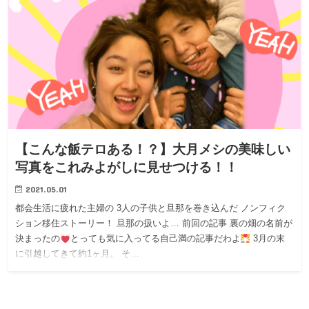
【こんな飯テロある！？】大月メシの美味しい
写真をこれみよがしに見せつける！！
2021.05.01
都会生活に疲れた主婦の 3人の子供と旦那を巻き込んだ ノンフィク
ション移住ストーリー！ 旦那の扱いよ… 前回の記事 裏の畑の名前が
決まったの
とっても気に入ってる自己満の記事だわよ
3月の末
に引越してきて約1ヶ月。 そ…