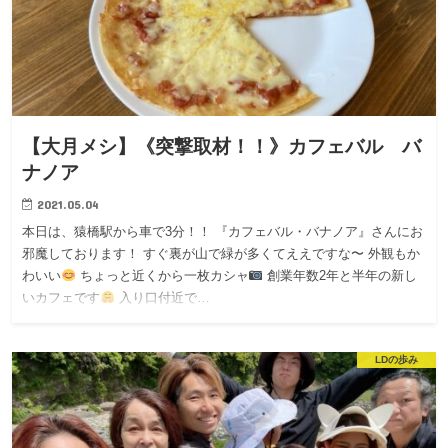
【大月メシ】《突撃取材！！》カフェバル バ
ナノア
2021.05.04
本日は、猿橋駅から車で3分！！ 『カフェバル・バナノア』さんにお
邪魔しております！ すぐ裏が山で緑が多くてええですな〜 外観もか
わいい
ちょっと近くから一枚カシャ
創業年数2年と半年の新し
いカフェです
入り口付近で…
LDの歩み