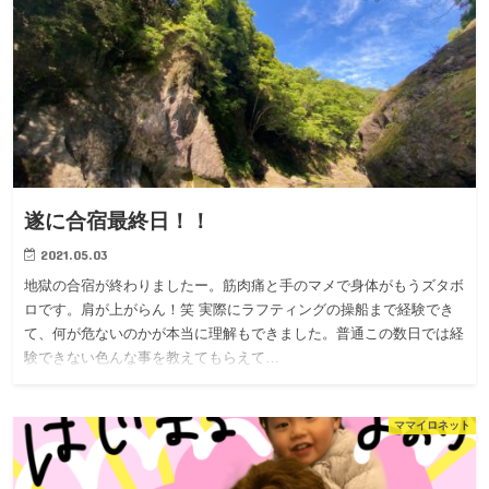
遂に合宿最終日！！
2021.05.03
地獄の合宿が終わりましたー。筋肉痛と手のマメで身体がもうズタボ
ロです。肩が上がらん！笑 実際にラフティングの操船まで経験でき
て、何が危ないのかが本当に理解もできました。普通この数日では経
験できない色んな事を教えてもらえて…
ママイロネット