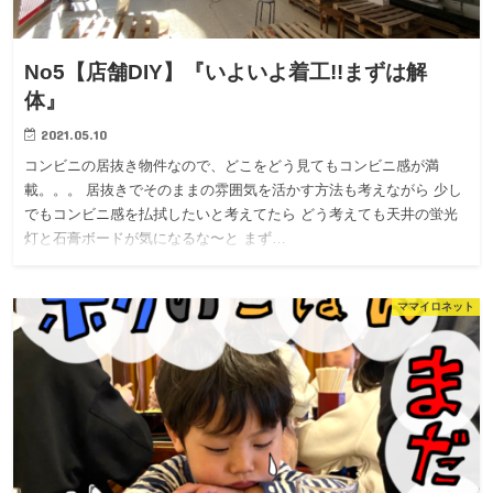
No5【店舗DIY】『いよいよ着工!!まずは解
体』
2021.05.10
コンビニの居抜き物件なので、どこをどう見てもコンビニ感が満
載。。。 居抜きでそのままの雰囲気を活かす方法も考えながら 少し
でもコンビニ感を払拭したいと考えてたら どう考えても天井の蛍光
灯と石膏ボードが気になるな〜と まず…
ママイロネット