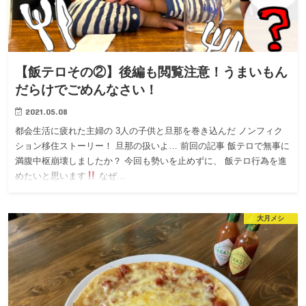
【飯テロその②】後編も閲覧注意！うまいもん
だらけでごめんなさい！
2021.05.08
都会生活に疲れた主婦の 3人の子供と旦那を巻き込んだ ノンフィク
ション移住ストーリー！ 旦那の扱いよ… 前回の記事 飯テロで無事に
満腹中枢崩壊しましたか？ 今回も勢いを止めずに、 飯テロ行為を進
めたいと思います
なぜ…
大月メシ