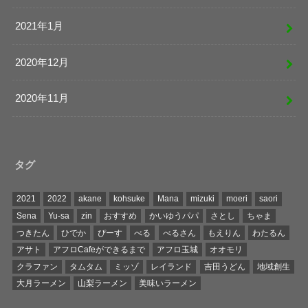
2021年1月
2020年12月
2020年11月
タグ
2021
2022
akane
kohsuke
Mana
mizuki
moeri
saori
Sena
Yu-sa
zin
おすすめ
かいゆうパパ
さとし
ちゃま
つきたん
ひでか
ぴーす
べる
べるさん
もえりん
わたるん
アサト
アフロCafeができるまで
アフロ玉城
オオモリ
クラファン
タムタム
ミッゾ
レイランド
吉田うどん
地域創生
大月ラーメン
山梨ラーメン
美味いラーメン