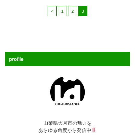
<
1
2
3
profile
山梨県大月市の魅力を
あらゆる角度から発信中