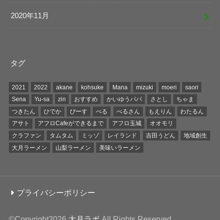
2020年11月
タグ
2021
2022
akane
kohsuke
Mana
mizuki
moeri
saori
Sena
Yu-sa
zin
おすすめ
かいゆうパパ
さとし
ちゃま
つきたん
ひでか
ぴーす
べる
べるさん
もえりん
わたるん
アサト
アフロCafeができるまで
アフロ玉城
オオモリ
クラファン
タムタム
ミッゾ
レイランド
吉田うどん
地域創生
大月ラーメン
山梨ラーメン
美味いラーメン
プライバシーポリシー
©Copyright2026
大月ラボ
.All Rights Reserved.