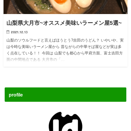
山梨県大月市~オススメ美味いラーメン屋5選~
2021.12.13
山梨のソウルフードと言えばほうとう?吉田のうどん？ いやいや、実
は今時な美味いラーメン屋から 昔ながらの中華そば屋などが実は多
く点在している！！ 今回は 山梨でも都心から甲府方面、富士吉田方
面の中間地点である 大月市の「…
profile