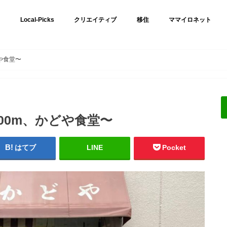
Local-Picks
クリエイティブ
移住
ママイロネット
や食堂〜
00m、かどや食堂〜
はてブ
LINE
Pocket