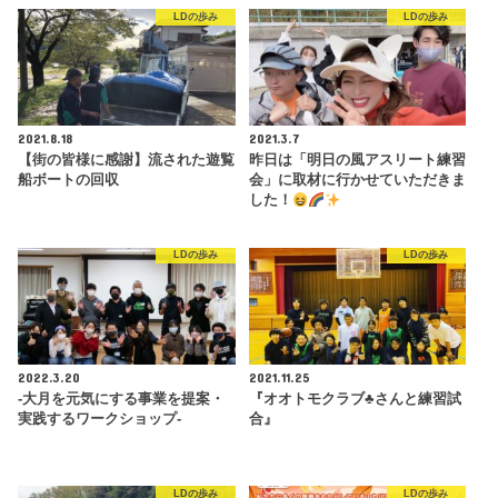
LDの歩み
LDの歩み
2021.8.18
2021.3.7
【街の皆様に感謝】流された遊覧
昨日は「明日の風アスリート練習
船ボートの回収
会」に取材に行かせていただきま
した！
LDの歩み
LDの歩み
2022.3.20
2021.11.25
-大月を元気にする事業を提案・
『オオトモクラブ♣️さんと練習試
実践するワークショップ-
合』
LDの歩み
LDの歩み