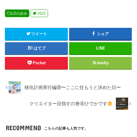
LDの歩み
2021
ツイート
シェア
はてブ
LINE
Pocket
feedly
移住計画実行編⑨〜ここに住もうと決めた日〜
クリエイター目指すの巻④ひでかです
RECOMMEND
こちらの記事も人気です。