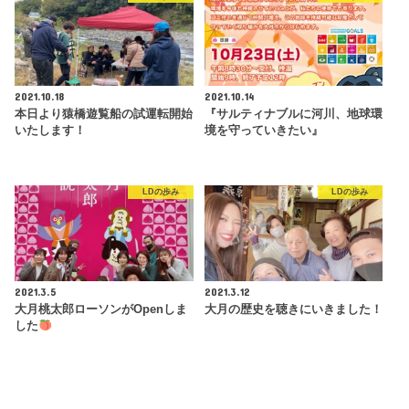
2021.10.18
2021.10.14
本日より猿橋遊覧船の試運転開始
『サルティナブルに河川、地球環
いたします！
境を守っていきたい』
LDの歩み
LDの歩み
2021.3.5
2021.3.12
大月桃太郎ローソンがOpenしま
大月の歴史を聴きにいきました！
した