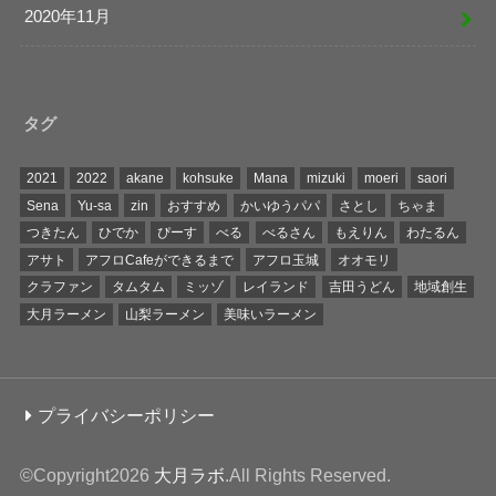
2020年11月
タグ
2021
2022
akane
kohsuke
Mana
mizuki
moeri
saori
Sena
Yu-sa
zin
おすすめ
かいゆうパパ
さとし
ちゃま
つきたん
ひでか
ぴーす
べる
べるさん
もえりん
わたるん
アサト
アフロCafeができるまで
アフロ玉城
オオモリ
クラファン
タムタム
ミッゾ
レイランド
吉田うどん
地域創生
大月ラーメン
山梨ラーメン
美味いラーメン
プライバシーポリシー
©Copyright2026
大月ラボ
.All Rights Reserved.