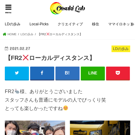
menu
LDの歩み
Local-Picks
クリエイティブ
移住
ママイロネット
HOME
LDの歩み
【FR2
ローカルディスタンス】
2021.02.27
LDの歩み
【FR2
ローカルディスタンス】
LINE
FR2
様、ありがとうございました
スタッフさんも普通にモデルの人でびっくり笑
とっても楽しかったですね