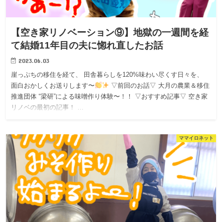
【空き家リノベーション⑨】地獄の一週間を経
て結婚11年目の夫に惚れ直したお話
2023.06.03
崖っぷちの移住を経て、 田舎暮らしを120%味わい尽くす日々を、
面白おかしくお送りします〜
▽前回のお話▽ 大月の農業＆移住
推進団体 “梁研”による味噌作り体験〜！！ ▽おすすめ記事▽ 空き家
リノベの最初の記事！ …
ママイロネット