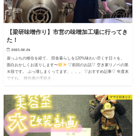
【梁研味噌作り】市営の味噌加工場に行ってき
た！
2023.02.26
崖っぷちの移住を経て、 田舎暮らしを120%味わい尽くす日々を、
面白おかしくお送りします〜
▽前回のお話▽ 空き家リノベの第
８段です。 ぶっ壊しまくってます、、、。 ▽おすすめ記事▽ 年度末
ですね。 移住後の手続き…
ママイロネット