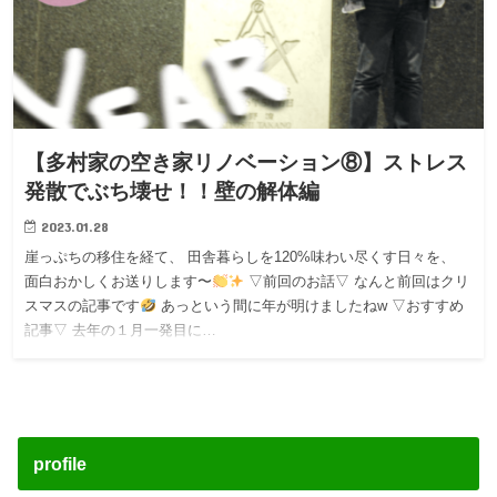
【多村家の空き家リノベーション⑧】ストレス
発散でぶち壊せ！！壁の解体編
2023.01.28
崖っぷちの移住を経て、 田舎暮らしを120%味わい尽くす日々を、
面白おかしくお送りします〜
▽前回のお話▽ なんと前回はクリ
スマスの記事です
あっという間に年が明けましたねw ▽おすすめ
記事▽ 去年の１月一発目に…
profile